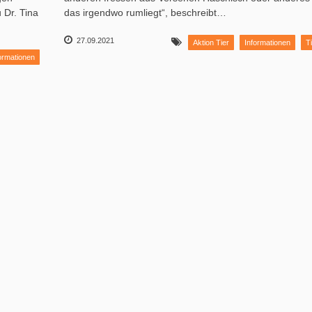
 Dr. Tina
das irgendwo rumliegt“, beschreibt…
27.09.2021
Aktion Tier
Informationen
T
ormationen