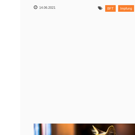
14.06.2021
BFT
Impfung