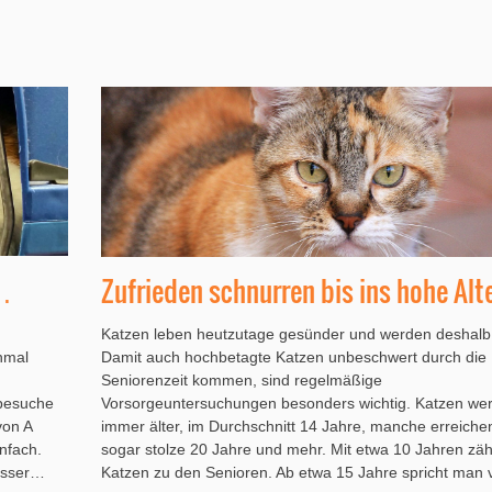
s…
Zufrieden schnurren bis ins hohe Alt
Katzen leben heutzutage gesünder und werden deshalb ä
nmal
Damit auch hochbetagte Katzen unbeschwert durch die
Seniorenzeit kommen, sind regelmäßige
tbesuche
Vorsorgeuntersuchungen besonders wichtig. Katzen we
von A
immer älter, im Durchschnitt 14 Jahre, manche erreiche
nfach.
sogar stolze 20 Jahre und mehr. Mit etwa 10 Jahren zäh
besser…
Katzen zu den Senioren. Ab etwa 15 Jahre spricht man