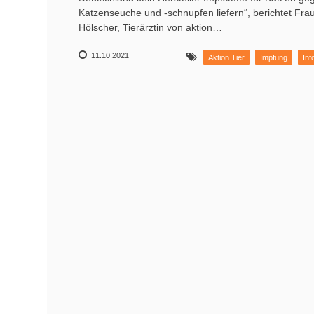
Katzenseuche und -schnupfen liefern“, berichtet Frau
Hölscher, Tierärztin von aktion…
11.10.2021
Aktion Tier
Impfung
Inf