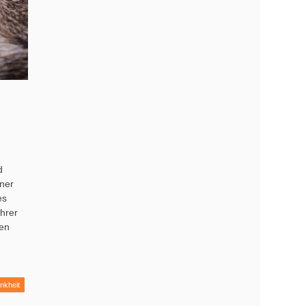
d
ner
es
hrer
en
nkheit