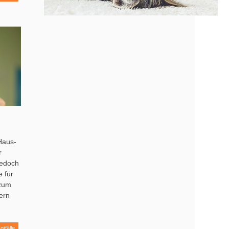
Haus-
r
jedoch
e für
 zum
ern
otfälle