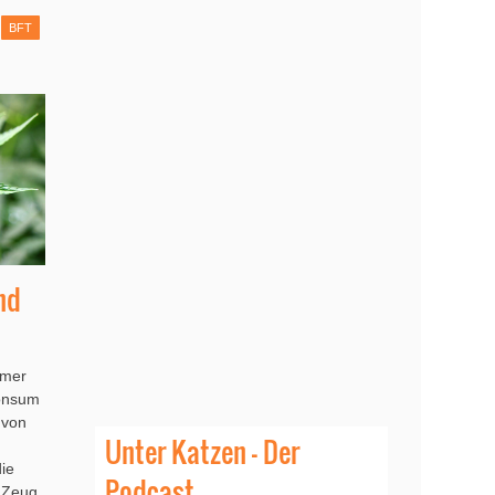
BFT
nd
mmer
Konsum
 von
Unter Katzen - Der
u
die
Podcast
 Zeug,