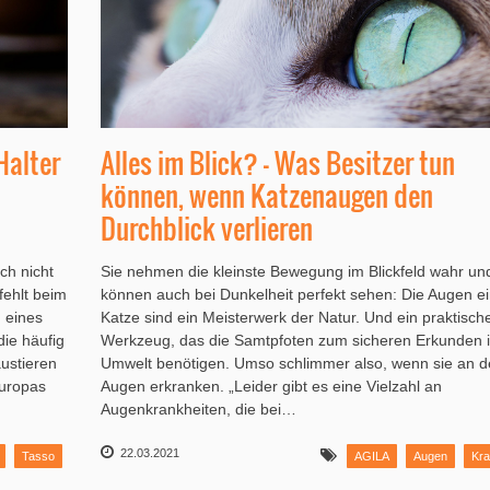
Halter
Alles im Blick? – Was Besitzer tun
können, wenn Katzenaugen den
Durchblick verlieren
ch nicht
Sie nehmen die kleinste Bewegung im Blickfeld wahr un
fehlt beim
können auch bei Dunkelheit perfekt sehen: Die Augen ei
 eines
Katze sind ein Meisterwerk der Natur. Und ein praktisch
ie häufig
Werkzeug, das die Samtpfoten zum sicheren Erkunden i
ustieren
Umwelt benötigen. Umso schlimmer also, wenn sie an d
Europas
Augen erkranken. „Leider gibt es eine Vielzahl an
Augenkrankheiten, die bei…
22.03.2021
Tasso
AGILA
Augen
Kra