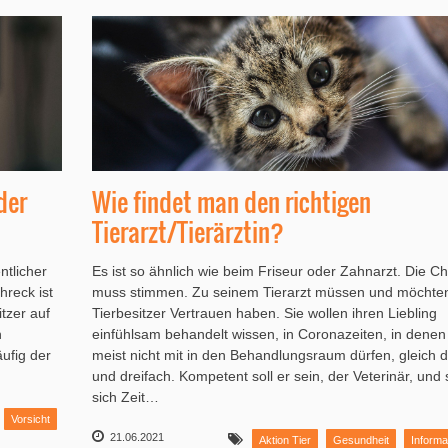
der
Wie findet man den richtigen
Tierarzt/Tierärztin?
ntlicher
Es ist so ähnlich wie beim Friseur oder Zahnarzt. Die C
hreck ist
muss stimmen. Zu seinem Tierarzt müssen und möchte
tzer auf
Tierbesitzer Vertrauen haben. Sie wollen ihren Liebling
h
einfühlsam behandelt wissen, in Coronazeiten, in denen
ufig der
meist nicht mit in den Behandlungsraum dürfen, gleich d
und dreifach. Kompetent soll er sein, der Veterinär, und s
sich Zeit…
Vorsicht
21.06.2021
Aktion Tier
Gesundheit
Informa