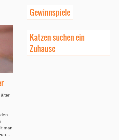
Gewinnspiele
Katzen suchen ein
Zuhause
er
lter.
rden
n
lt man
 von…