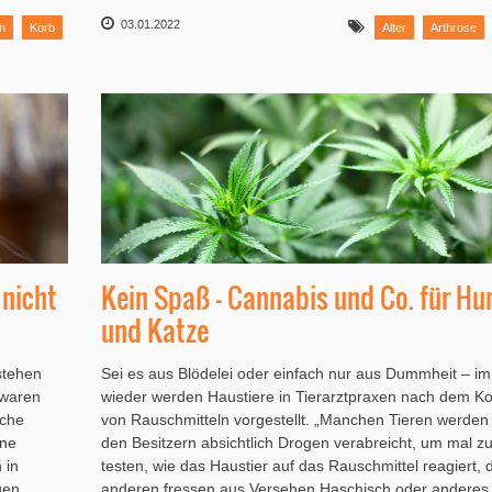
03.01.2022
n
Korb
Alter
Arthrose
 nicht
Kein Spaß – Cannabis und Co. für Hu
und Katze
stehen
Sei es aus Blödelei oder einfach nur aus Dummheit – i
 waren
wieder werden Haustiere in Tierarztpraxen nach dem 
sche
von Rauschmitteln vorgestellt. „Manchen Tieren werden
ine
den Besitzern absichtlich Drogen verabreicht, um mal z
 in
testen, wie das Haustier auf das Rauschmittel reagiert, 
gen
anderen fressen aus Versehen Haschisch oder anderes