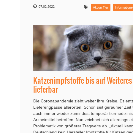
07.02.2022
Aktion Tier
Informatione
Katzenimpfstoffe bis auf Weiteres
lieferbar
Die Coronapandemie zieht weiter ihre Kreise. Es ent
Lieferengpässe allerorten. Schon seit geraumer Zeit
auch immer wieder zumindest temporär tiermedizini
Arzneimittel betroffen. Nun zeichnet sich allerdings e
Problematik von größerer Tragweite ab. „Aktuell kann
Deutschland kein Hersteller Impfstoffe für Katzen ge