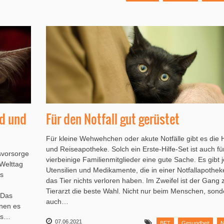
Für den Notfall gut gerüstet
d und
Für kleine Wehwehchen oder akute Notfälle gibt es die 
und Reiseapotheke. Solch ein Erste-Hilfe-Set ist auch fü
tsvorsorge
vierbeinige Familienmitglieder eine gute Sache. Es gibt 
 Welttag
Utensilien und Medikamente, die in einer Notfallapothek
as
das Tier nichts verloren haben. Im Zweifel ist der Gang
Tierarzt die beste Wahl. Nicht nur beim Menschen, sond
 Das
auch…
inen es
es…
07.06.2021
BFT
Gesundheit
N